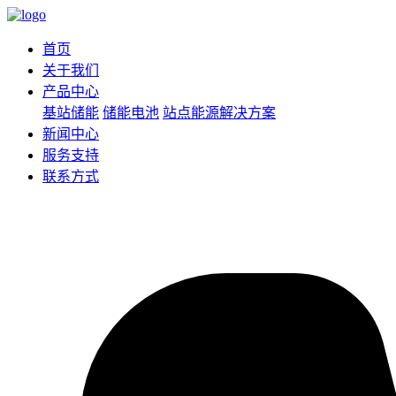
首页
关于我们
产品中心
基站储能
储能电池
站点能源解决方案
新闻中心
服务支持
联系方式