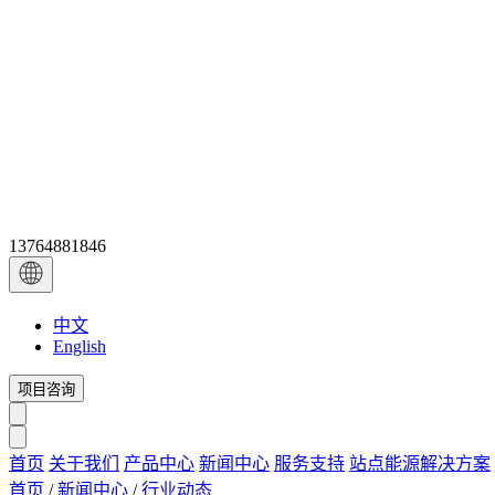
13764881846
中文
English
项目咨询
首页
关于我们
产品中心
新闻中心
服务支持
站点能源解决方案
首页
/
新闻中心
/
行业动态