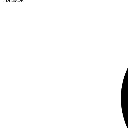
2020-08-26