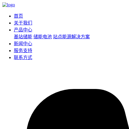
首页
关于我们
产品中心
基站储能
储能电池
站点能源解决方案
新闻中心
服务支持
联系方式