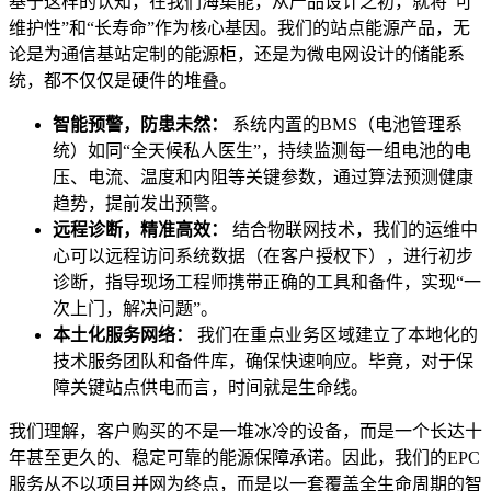
基于这样的认知，在我们海集能，从产品设计之初，就将“可
维护性”和“长寿命”作为核心基因。我们的站点能源产品，无
论是为通信基站定制的能源柜，还是为微电网设计的储能系
统，都不仅仅是硬件的堆叠。
智能预警，防患未然：
系统内置的BMS（电池管理系
统）如同“全天候私人医生”，持续监测每一组电池的电
压、电流、温度和内阻等关键参数，通过算法预测健康
趋势，提前发出预警。
远程诊断，精准高效：
结合物联网技术，我们的运维中
心可以远程访问系统数据（在客户授权下），进行初步
诊断，指导现场工程师携带正确的工具和备件，实现“一
次上门，解决问题”。
本土化服务网络：
我们在重点业务区域建立了本地化的
技术服务团队和备件库，确保快速响应。毕竟，对于保
障关键站点供电而言，时间就是生命线。
我们理解，客户购买的不是一堆冰冷的设备，而是一个长达十
年甚至更久的、稳定可靠的能源保障承诺。因此，我们的EPC
服务从不以项目并网为终点，而是以一套覆盖全生命周期的智