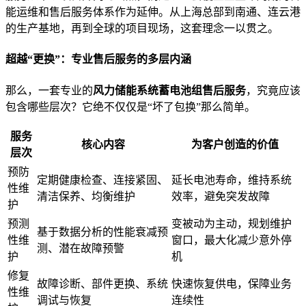
能运维和售后服务体系作为延伸。从上海总部到南通、连云港
的生产基地，再到全球的项目现场，这套理念一以贯之。
超越“更换”：专业售后服务的多层内涵
那么，一套专业的
风力储能系统蓄电池组售后服务
，究竟应该
包含哪些层次？它绝不仅仅是“坏了包换”那么简单。
服务
核心内容
为客户创造的价值
层次
预防
定期健康检查、连接紧固、
延长电池寿命，维持系统
性维
清洁保养、均衡维护
效率，避免突发故障
护
预测
变被动为主动，规划维护
基于数据分析的性能衰减预
性维
窗口，最大化减少意外停
测、潜在故障预警
护
机
修复
故障诊断、部件更换、系统
快速恢复供电，保障业务
性维
调试与恢复
连续性