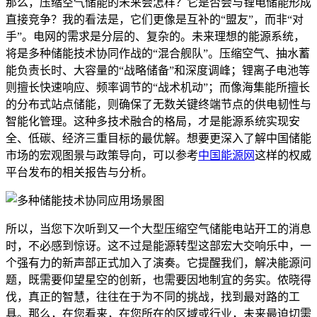
那么，压缩空气储能的未来会怎样？它是否会与锂电储能形成
直接竞争？我的看法是，它们更像是互补的“盟友”，而非“对
手”。电网的需求是分层的、复杂的。未来理想的能源系统，
将是多种储能技术协同作战的“混合舰队”。压缩空气、抽水蓄
能负责长时、大容量的“战略储备”和深度调峰；锂离子电池等
则擅长快速响应、频率调节的“战术机动”；而像海集能所擅长
的分布式站点储能，则确保了无数关键终端节点的供电韧性与
智能化管理。这种多技术融合的格局，才是能源系统实现安
全、低碳、经济三重目标的最优解。想要更深入了解中国储能
市场的宏观图景与政策导向，可以参考
中国能源网
这样的权威
平台发布的相关报告与分析。
所以，当您下次听到又一个大型压缩空气储能电站开工的消息
时，不必感到惊讶。这不过是能源转型这部宏大交响乐中，一
个强有力的新声部正式加入了演奏。它提醒我们，解决能源问
题，既需要仰望星空的创新，也需要因地制宜的务实。侬晓得
伐，真正的智慧，往往在于为不同的挑战，找到最对路的工
具。那么，在您看来，在您所在的区域或行业，未来最迫切需