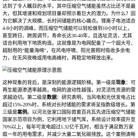
达到了令人瞩目的水平，其中压缩空气储能虽然占比还不是最
大，但其增速和规划项目量却预示着巨大的潜力。为什么？因
为它解决了大规模、长时间储能的核心痛点。锂离子电池适合
4-8小时的调峰，而压缩空气储能可以轻松做到10小时以上，
甚至跨日、跨周调节，寿命长达30-40年，且选址灵活，尤其
适合利用地下地质构造。这就像是为电网配备了一个超大号、
超耐用的“能量海绵”，在风电呼啸、阳光普照时吸收多余电
力，在无风夜晚或用电高峰时，再稳定地释放出来。
这种现象的背后，是深刻的能源逻辑阶梯。第一级是
现象
：可
再生能源渗透率越高，电网的波动性越强，对灵活性资源的需
求越迫切。第二级是
数据
：研究表明，当风电和光伏发电占比
超过15%-20%时，系统对长时储能的需求将呈指数级增长。第
三级是
案例
。以河北张家口国际首套百兆瓦先进压缩空气储能
国家示范项目为例，它利用地下储气库，系统设计效率提升至
70%以上，每年可发电超过1.32亿千瓦时，相当于满足数万家
庭一年的用电需求，并减少大量二氧化碳排放。这个案例清晰