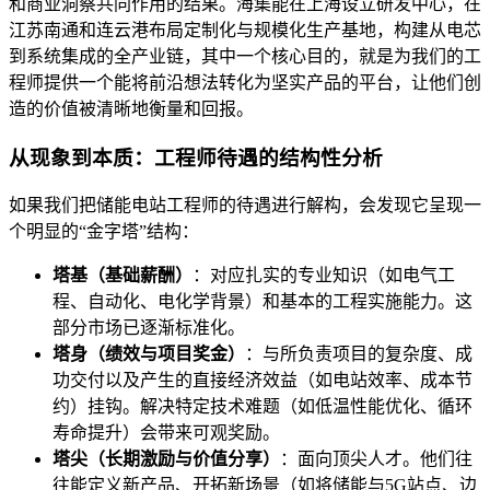
和商业洞察共同作用的结果。海集能在上海设立研发中心，在
江苏南通和连云港布局定制化与规模化生产基地，构建从电芯
到系统集成的全产业链，其中一个核心目的，就是为我们的工
程师提供一个能将前沿想法转化为坚实产品的平台，让他们创
造的价值被清晰地衡量和回报。
从现象到本质：工程师待遇的结构性分析
如果我们把储能电站工程师的待遇进行解构，会发现它呈现一
个明显的“金字塔”结构：
塔基（基础薪酬）
：对应扎实的专业知识（如电气工
程、自动化、电化学背景）和基本的工程实施能力。这
部分市场已逐渐标准化。
塔身（绩效与项目奖金）
：与所负责项目的复杂度、成
功交付以及产生的直接经济效益（如电站效率、成本节
约）挂钩。解决特定技术难题（如低温性能优化、循环
寿命提升）会带来可观奖励。
塔尖（长期激励与价值分享）
：面向顶尖人才。他们往
往能定义新产品、开拓新场景（如将储能与5G站点、边