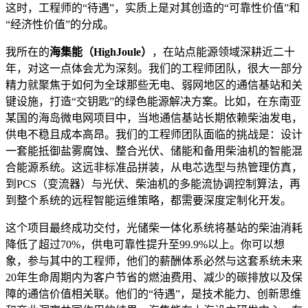
这时，工程师的“待遇”，实质上是对其创造的“可靠性价值”和
“经济性价值”的分成。
我所在的
海集能（HighJoule）
，在站点能源领域深耕近二十
年，对这一点体会尤为深刻。我们的工程师团队，很大一部分
精力就聚焦于如何为全球那些无电、弱网地区的通信基站和关
键设施，打造“交钥匙”的绿色能源解决方案。比如，在东南亚
某国的海岛微电网项目中，当地通信基站长期依赖柴油发电，
供电不稳且成本高昂。我们的工程师团队面临的挑战是：设计
一套能抵御盐雾腐蚀、整合光伏、储能和备用柴油机的智能混
合能源系统。这远非标准品拼装，从电芯选型与热管理仿真，
到PCS（变流器）与光伏、柴油机的多能流协调控制算法，再
到整个系统的远程智能运维策略，都需要深度定制化开发。
这个项目最终成功交付，光储柴一体化系统将基站的柴油消耗
降低了超过70%，供电可靠性提升至99.9%以上。你可以想
象，参与其中的工程师，他们的薪酬体系必然与这套系统未来
20年生命周期内为客户节省的燃油费用、减少的碳排放以及保
障的通信价值相关联。他们的“待遇”，是技术能力、创新思维