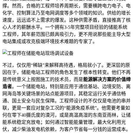
撑。然而，合格的工程师培养周期长，需要横跨电力电子、电
化学、控制算法乃至电网调度等多个领域的知识。供给的增长
速度，远远追不上需求的爆发。这种供需矛盾，直接推高了核
心人才的薪酬水平。一个拥有3-5年完整项目经验的储能系统
工程师，其年薪范围已颇具吸引力，更不用说那些能主导大型
电站集成或攻克极端环境技术难题的专家了。
不过，仅仅用“稀缺”来解释高待遇，格局就小了。更深层的原
因在于，储能电站工程师的角色发生了根本性转变。他们不再
是传统意义上按图施工的技术员，而是
能源解决方案的价值缔
造者
。一个储能电站，特别是应用于通信基站、边境安防、离
网海岛等关键场景的站点能源项目，其稳定运行关乎通信畅
通、国土安全与民生保障。工程师设计的不仅仅是电池的串并
联，更是一套应对复杂工况的“能源免疫系统”。他需要考量如
何在零下40摄氏度的漠河，或是高温高湿的东南亚雨林，让储
能系统稳定充放电；如何通过智能能量管理，最大化利用光
伏，减少柴油发电机依赖，为客户节省每一分钱的运营成本。