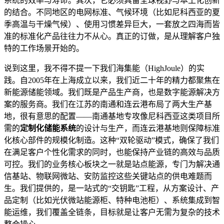
系统的效率与寿命。其次，它必须具备全球视野与本土化创新
的结合。不同地区的电网标准、气候环境（比如尼科西亚的夏
季高温与干燥气候）、使用习惯差异巨大，一套放之四海而皆
准的标准化产品往往力不从心。真正的订做，是从理解客户独
特的工作场景开始的。
说到这里，我不得不提一下我们海集能（HighJoule）的实
践。自2005年在上海成立以来，我们近二十年的精力都聚焦在
新能源储能领域。我们既是产品生产商，也是数字能源解决方
案的服务商。我们在江苏的南通和连云港布局了两大生产基
地，很有意思的配置——南通基地专攻像尼科西亚这类项目所
需的
定制化储能系统
的设计与生产，而连云港基地则保障标准
化核心部件的规模化制造。这种“双轮驱动”模式，确保了我们
在满足客户个性化需求的同时，也能保持产业链的高效与品质
可控。我们的业务核心板块之一就是站点能源，专门为解决通
信基站、物联网微站、安防监控这些关键站点的供电难题而
生。我们提供的，是一站式的“交钥匙”工程，从方案设计、产
品定制（比如光伏微站能源柜、特种电池柜）、系统集成到智
能运维，我们覆盖全链条，目标就是让客户无需为复杂的技术