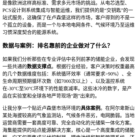
是像欧洲这样高标准、需求多元市场的挑战。从电芯选型、
PCS设计到系统集成与智能运维，我们提供的是“交钥匙”的一
站式服务，这确保了在卢森堡这样的市场，客户得到的不是一
个孤立的设备，而是一个与本地电网条件、气候环境乃至运维
习惯深度契合的能源系统。
数据与案例：排名靠前的企业做对了什么？
如果我们分析那些在专业评估中名列前茅的储能企业，会发现
一些共通的
数据支撑点
。根据行业经验，客户决策时权重最高
的几个数据维度包括：系统循环效率（通常要求>90%）、全
生命周期预期循环次数（如7000次以上）、以及温控系统
在-30°C至50°C环境下的性能衰减率。这些冰冷的数字，是产
品在实验室和全球各地严苛现场“跑”出来的。
让我分享一个贴近卢森堡市场环境的
具体案例
。在阿尔卑斯山
某处海拔较高的气象监测站，气候条件恶劣，电网脆弱。当地
运营商需要一套高度可靠、完全自动化的光储柴一体化方案。
海集能提供的站点能源解决方案，核心是一个高度集成的储能