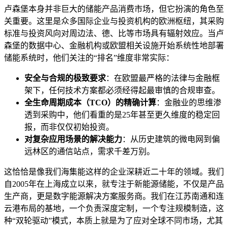
卢森堡本身并非巨大的储能产品消费市场，但它扮演的角色至
关重要。这里是众多国际企业与投资机构的欧洲枢纽，其采购
标准与投资风向对周边法、德、比等市场具有辐射效应。当卢
森堡的数据中心、金融机构或欧盟相关设施开始系统性地部署
储能系统时，他们关注的“排名”维度非常实际：
安全与合规的极致要求
：在欧盟最严格的法律与金融框
架下，任何技术方案都必须经得起最审慎的合规审查。
全生命周期成本（TCO）的精确计算
：金融业的思维渗
透到采购中，他们看重的是25年甚至更久维度的稳定回
报，而非仅仅初始投资。
对复杂应用场景的解决能力
：从历史建筑的微电网到偏
远林区的通信站点，需求千差万别。
这恰恰是像我们海集能这样的企业深耕近二十年的领域。我们
自2005年在上海成立以来，就专注于新能源储能，不仅是产品
生产商，更是数字能源解决方案服务商。我们在江苏南通和连
云港布局的基地，一个负责深度定制，一个专注规模制造，这
种“双轮驱动”模式，本质上就是为了应对全球不同市场，尤其