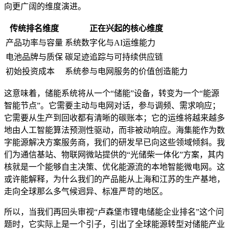
向更广阔的维度演进。
传统排名维度
正在兴起的核心维度
产品功率与容量
系统数字化与AI运维能力
电池品牌与质保
碳足迹追踪与可持续供应链
初始投资成本
系统参与电网服务的价值创造能力
这意味着，储能系统将从一个“储能”设备，转变为一个“能源
智能节点”。它需要主动与电网对话，参与调频、需求响应；
它需要从生产到回收都有清晰的碳账本；它的运维将越来越多
地由人工智能算法预测性驱动，而非被动响应。海集能作为数
字能源解决方案服务商，我们的研发早已向这些领域倾斜。我
们为通信基站、物联网微站提供的“光储柴一体化”方案，其内
核就是一个能够自主决策、优化能源流的本地智能微电网。这
或许能解释，为什么我们的产品能从上海和江苏的生产基地，
走向全球那么多气候迥异、标准严苛的地区。
所以，当我们再回头审视“卢森堡市锂电储能企业排名”这个问
题时，它实际上是一个引子，引出了全球能源转型对储能产业