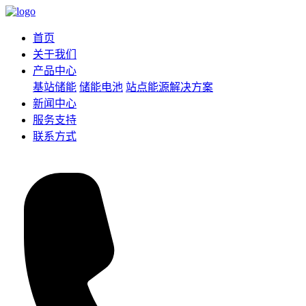
首页
关于我们
产品中心
基站储能
储能电池
站点能源解决方案
新闻中心
服务支持
联系方式