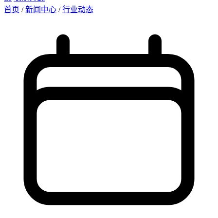
首页
/
新闻中心
/
行业动态