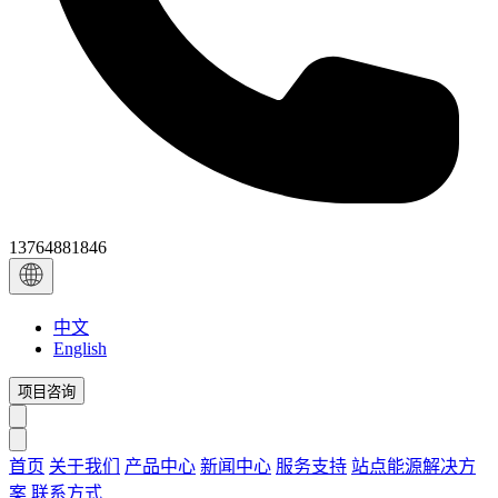
13764881846
中文
English
项目咨询
首页
关于我们
产品中心
新闻中心
服务支持
站点能源解决方
案
联系方式