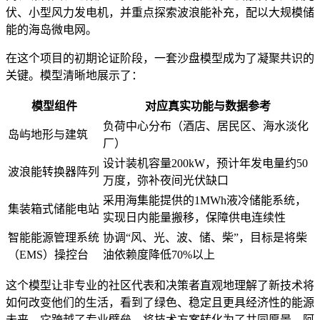
伏、小型风力发电机，并重点探索波浪能补充，配以大规模储
能的海岛微电网。
在这个项目的初期论证阶段，一套沙盘模型成为了凝聚共识的
关键。模型清晰地展示了：
模型组件
对应真实功能与数据参考
负荷中心分布（酒店、居民区、海水淡化
岛屿地形与建筑
厂）
设计装机容量200kW，预计年发电量约50
波浪能转换器阵列
万度，弥补夜间光伏缺口
采用海集能提供的1MWh液冷储能系统，
集装箱式储能电站
实现日内能量搬移，保障供电连续性
智能能源管理系统
协调“风、光、波、储、柴”，目标是将柴
（EMS）操控台
油依赖度降低70%以上
这个模型让非专业的社区代表和决策者直观地理解了新技术将
如何改变他们的生活，看到了绿色、稳定且更具经济性的能源
未来。它跨越了专业壁垒，将技术方案转化为了共同愿景。阿