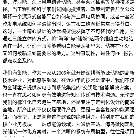
能、波浪能、海上风电结合储能、甚至海水抽蓄等多种技术路
径。当工程师和科学家们试图向投资者、政策制定者乃至公众
解释一个漂浮式储能平台如何与海上风电场协同，或者一套潮
汐发电系统如何平滑输出时，语言和二维图纸常常显得苍白。
这时，一个精心设计的沙盘模型便发挥了不可替代的作用。它
通过三维立体的方式，将“海洋”与“储能”这两个维度生动地结
合在一起，让你一眼就能看明白能量从哪里来，储存在何处，
又如何被输送到需要它的地方。这种直观性，是任何PPT报告
都难以企及的。
我们海集能，作为一家从2005年就开始深耕新能源储能的高新
技术企业，对此感触颇深。在近20年的技术沉淀中，我们不仅
为全球客户提供从电芯到系统集成的“交钥匙”储能解决方案，
也一直在思考如何更有效地进行知识传递与技术沟通。无论是
我们的标准化连云港生产基地，还是专注于定制化设计的南通
基地，所产出的不仅仅是硬件产品，更是一套套复杂的能源逻
辑。而模型，正是阐释这些逻辑的绝佳媒介。特别是在我们的
核心业务板块——站点能源领域，为通信基站、海岛微网定制
光储柴一体化方案时，一个清晰的系统布局模型，往往是项目