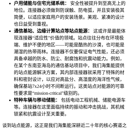
户用储能与住宅光储系统：
安全性被提升到至高无上的
地位。连接器必须做到防误触、防电弧，并且安装极其
简便，以适应家庭用户的安装场景。美观、紧凑的设计
也日益受到重视。
通信基站、边缘计算站点等站点能源：
这或许是最能体
现连接器“适应性”价值的领域。站点往往分布在环境极
端、维护不便的地区——可能是酷热的沙漠，也可能是
潮湿的热带雨林。连接器不仅要保证电气性能，还必须
具备卓越的防水、防尘、耐腐蚀和抗震动能力。例如，
在某个东南亚海岛的通信基站项目中，我们海集能提供
的站点能源解决方案，其内部连接器就采用了特殊的材
料和密封设计，以应对高盐分、高湿度的海洋性气候，
确保基站7x24小时不间断运行。这类站点对能源的可靠
性要求是“mission-critical”级别的。
特种车辆与移动储能：
包括电动工程机械、储能电源车
等。连接器在这里面临持续的振动和冲击挑战，其机械
锁紧和抗震设计至关重要。
谈到站点能源，这正是我们海集能深耕近二十年的核心赛道之