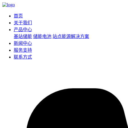
首页
关于我们
产品中心
基站储能
储能电池
站点能源解决方案
新闻中心
服务支持
联系方式