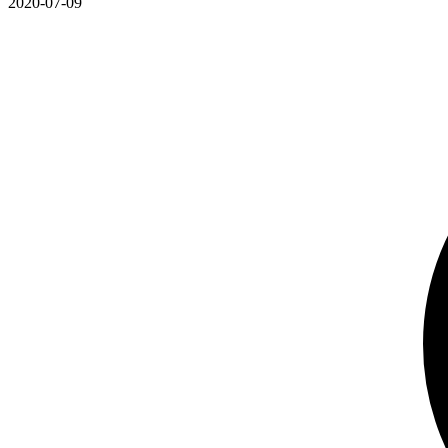
2020-07-09