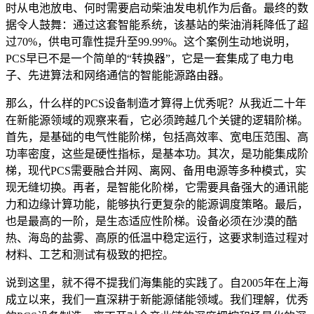
时从电池放电、何时需要启动柴油发电机作为后备。最终的数
据令人鼓舞：通过这套智能系统，该基站的柴油消耗降低了超
过70%，供电可靠性提升至99.99%。这个案例生动地说明，
PCS早已不是一个简单的“转换器”，它是一套集成了电力电
子、先进算法和网络通信的智能能源路由器。
那么，什么样的PCS设备制造才算得上优秀呢？从我近二十年
在新能源领域的观察来看，它必须跨越几个关键的逻辑阶梯。
首先，是基础的电气性能阶梯，包括高效率、宽电压范围、高
功率密度，这些是硬性指标，是基本功。其次，是功能集成阶
梯，现代PCS需要融合并网、离网、备用电源等多种模式，实
现无缝切换。再者，是智能化阶梯，它需要具备强大的通讯能
力和边缘计算功能，能够执行更复杂的能源调度策略。最后，
也是最高的一阶，是生态适应性阶梯。设备必须在沙漠的酷
热、海岛的盐雾、高原的低温中稳定运行，这要求制造过程对
材料、工艺和测试有极致的把控。
说到这里，就不得不提我们海集能的实践了。自2005年在上海
成立以来，我们一直深耕于新能源储能领域。我们理解，优秀