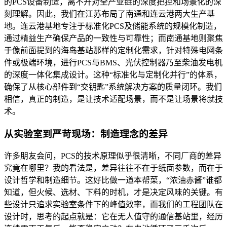
的PCS设备制造，离不开对全产业链的深度把控和场景化的深
刻理解。因此，我们在江苏布局了南通和连云港两大生产基
地。连云港基地专注于标准化PCS及储能系统的规模化制造，
通过精益生产确保产品的一致性与可靠性；而南通基地则聚焦
于像前面提到的海岛基站那样的定制化需求，针对特殊电网条
件或极端环境，进行PCS与BMS、光伏控制器乃至柴油发电机
的深度一体化集成设计。这种“标准化与定制化并行”的体系，
确保了从核心部件到“交钥匙”系统解决方案的质量闭环。我们
相信，真正的制造，是让技术适配场景，而不是让场景将就技
术。
从实验室到严苛现场：制造理念的差异
许多朋友会问，PCS的技术原理似乎很清晰，不同厂商的差异
究竟在哪里？我的看法是，差异往往不在于纸面参数，而在于
设计哲学和制造细节。这好比做一道本帮菜，“浓油赤酱”谁都
知道，但火候、选材、下料的时机，才是决定风味的关键。有
些设计只追求实验室条件下的峰值效率，而我们的工程团队在
设计时，思考的起点就是：它在无人值守的通信基站里，经历