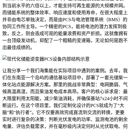
到当前水平的六倍以上，才能支持可再生能源的大规模并网。
而储能系统的整体效率、响应速度和使用寿命，在很大程度上
并非由电芯单独决定，而是由PCS与电池管理系统（BMS）的
协同工作所主导。一个精密的PCS，能将电池的潜力发挥到极
致，反之，则会造成可观的能量浪费和资产折损。这就像拥有
一台顶级发动机，却配了一个粗糙的变速箱，无论如何是跑不
出最佳成绩的。
让我分享一个我们海集能在实际项目中遇到的案例。去年，我
们在东南亚一个岛屿的通信基站项目中，部署了一套光储柴一
体化站点能源解决方案。那里的挑战非常典型：电网脆弱、气
候高温高湿，而且柴油发电成本高昂。客户的核心诉求是：最
大限度利用太阳能，减少柴油消耗，并确保基站7x24小时不间
断运行。在这个项目里，我们定制化设计的PCS就成为了“大
脑”和“执行者”。它不仅要高效完成直流到交流的转换，更要
实时进行复杂的决策：判断光伏发电的功率、监测电池的剩余
电量、评估负载需求，并在毫秒级内决定何时从光伏取电、何