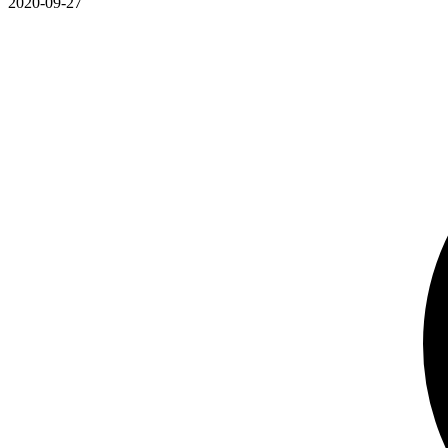
2020-09-27