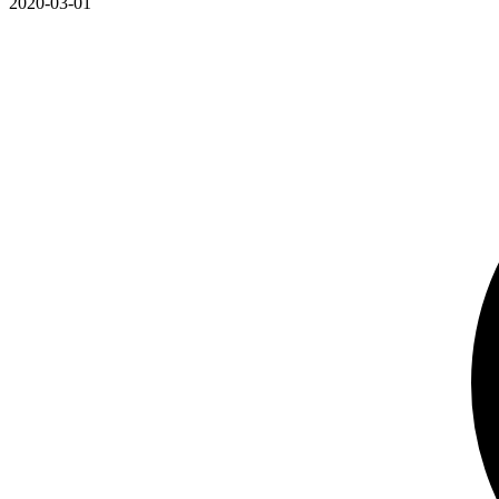
2020-03-01