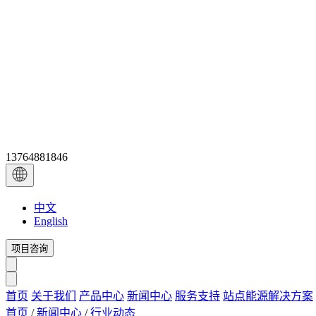
13764881846
中文
English
项目咨询
首页
关于我们
产品中心
新闻中心
服务支持
站点能源解决方案
首页
/
新闻中心
/
行业动态