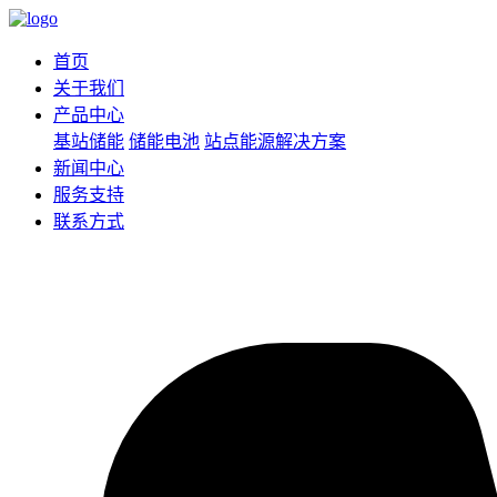
首页
关于我们
产品中心
基站储能
储能电池
站点能源解决方案
新闻中心
服务支持
联系方式