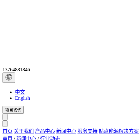
13764881846
中文
English
项目咨询
首页
关于我们
产品中心
新闻中心
服务支持
站点能源解决方案
首页
/
新闻中心
/
行业动态