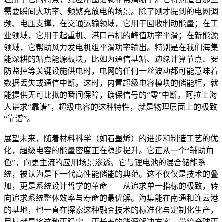
需要瞬间大功率、频繁充放电的场景。除了刚才提到的电网调
频、电压支撑，在交通运输领域，它用于回收制动能量；在工
业领域，它用于起重机、港口吊机的峰值功率平滑；在新能源
领域，它帮助风力发电机组平滑功率输出。特别是在我们海集
能深耕的站点能源板块，比如为通信基站、边缘计算节点、安
防监控等关键设施供电时，电网的任何一丝波动都可能意味着
数据丢失或通信中断。这时，内置超级电容模块的储能柜，就
能提供无可比拟的瞬间保障，确保信号的“零”中断。阿拉上海
人讲求“靠谱”，超级电容的这种特性，就是物理层面上的极致
“靠谱”。
展望未来，随着材料科学（如石墨烯）的进步和制造工艺的优
化，超级电容的能量密度正在稳步提升。它正从一个“辅助角
色”，向更主流的应用场景渗透。它与锂电池的混合储能系
统，被认为是下一代高性能储能的典范。这不仅仅是技术的叠
加，更是系统设计哲学的革命——从追求单一指标的极致，转
向追求系统整体效率与寿命的最优解。海集能在南通和连云港
的基地，也一直在探索这种融合技术的标准化与定制化生产，
目标就是将这种更稳定、更长寿的能源解决方案，带给全球更