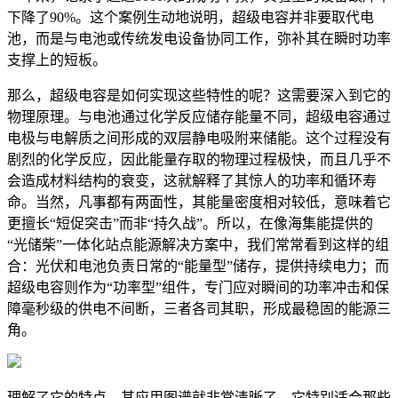
下降了90%。这个案例生动地说明，超级电容并非要取代电
池，而是与电池或传统发电设备协同工作，弥补其在瞬时功率
支撑上的短板。
那么，超级电容是如何实现这些特性的呢？这需要深入到它的
物理原理。与电池通过化学反应储存能量不同，超级电容通过
电极与电解质之间形成的双层静电吸附来储能。这个过程没有
剧烈的化学反应，因此能量存取的物理过程极快，而且几乎不
会造成材料结构的衰变，这就解释了其惊人的功率和循环寿
命。当然，凡事都有两面性，其能量密度相对较低，意味着它
更擅长“短促突击”而非“持久战”。所以，在像海集能提供的
“光储柴”一体化站点能源解决方案中，我们常常看到这样的组
合：光伏和电池负责日常的“能量型”储存，提供持续电力；而
超级电容则作为“功率型”组件，专门应对瞬间的功率冲击和保
障毫秒级的供电不间断，三者各司其职，形成最稳固的能源三
角。
理解了它的特点，其应用图谱就非常清晰了。它特别适合那些