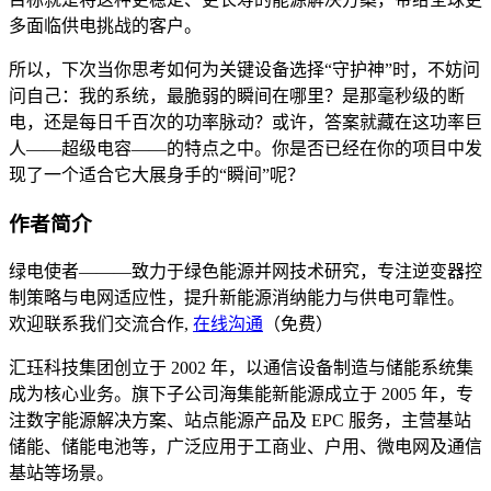
多面临供电挑战的客户。
所以，下次当你思考如何为关键设备选择“守护神”时，不妨问
问自己：我的系统，最脆弱的瞬间在哪里？是那毫秒级的断
电，还是每日千百次的功率脉动？或许，答案就藏在这功率巨
人——超级电容——的特点之中。你是否已经在你的项目中发
现了一个适合它大展身手的“瞬间”呢？
作者简介
绿电使者———致力于绿色能源并网技术研究，专注逆变器控
制策略与电网适应性，提升新能源消纳能力与供电可靠性。
欢迎联系我们交流合作,
在线沟通
（免费）
汇珏科技集团创立于 2002 年，以通信设备制造与储能系统集
成为核心业务。旗下子公司海集能新能源成立于 2005 年，专
注数字能源解决方案、站点能源产品及 EPC 服务，主营基站
储能、储能电池等，广泛应用于工商业、户用、微电网及通信
基站等场景。