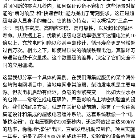
瞬间闪断的零点几秒内，如何保证设备不宕机？这些场景对储
能的“瞬时响应”和“快速吞吐”能力提出了苛刻要求。这正是超
级电容大显身手的舞台。它的核心特点，可以概括为“三高一
长”：高功率密度、高响应速度、高可靠性，以及超长的循环
寿命。从数据上看，优质的超级电容功率密度可达锂电池的10
倍以上，充放电时间能以秒甚至毫秒计，循环寿命更是轻松超
过百万次。相比之下，即使是顶尖的磷酸铁锂电池，其循环寿
命通常在数千次量级。这个数量级的差异，决定了它们完全不
同的应用疆域。
这里我想分享一个具体的案例。在我们海集能服务的某个海外
岛屿微电网项目中，当地电网非常脆弱，柴油发电机是主要电
源。但发电机启动有延迟，负载的频繁突变——比如大型水泵
的启停——常常造成电压骤降，严重影响岛上精密实验室的设
备。我们的解决方案，就是在关键负载前端，部署了一套由海
集能设计和集成的超级电容缓冲系统。这套系统就像一个“电
能稳定器”，在电压骤降的100毫秒内，迅速释放出高达500kW
的功率，稳稳地“撑住”电压，直到发电机调整到位。项目实施
一年来，记录了超过3000次的成功干预，实验室的设备故障率