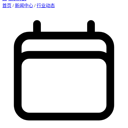
首页
/
新闻中心
/
行业动态