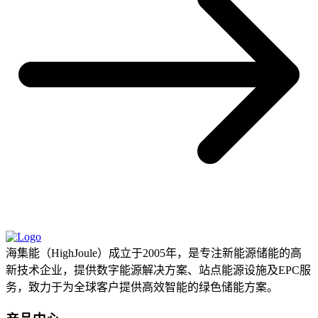
海集能（HighJoule）成立于2005年，是专注新能源储能的高
新技术企业，提供数字能源解决方案、站点能源设施及EPC服
务，致力于为全球客户提供高效智能的绿色储能方案。