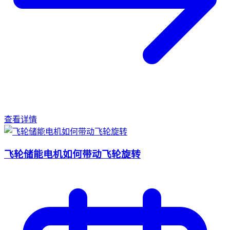
查看详情
飞轮储能电机如何带动飞轮旋转