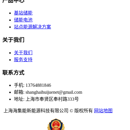
产品中心
基站储能
储能电池
站点能源解决方案
关于我们
关于我们
服务支持
联系方式
手机: 13764881846
邮箱: shanghaihuijuenet@gmail.com
地址: 上海市奉贤区奉村路333号
上海海集能新能源科技有限公司 © 版权所有
网站地图