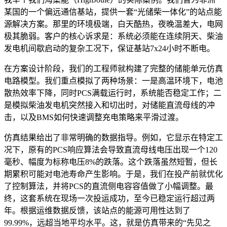
某国的一个偏远通信基站，提供一套“光储柴一体化”的站点能
源解决方案。那里的环境极端，白天酷热，夜晚温差大，电网
极其脆弱。客户的核心诉求是：系统必须能在连续阴天、柴油
发电机间歇启动的复杂工况下，保证基站7x24小时不断电。
在方案设计阶段，我们的工程师就构建了完整的储能单元仿真
电路模型。我们重点模拟了两种场景：一是高温环境下，电池
散热效率下降，同时PCS满载运行时，系统能否稳定工作；二
是模拟柴油发电机突然接入和切出时，对储能直流母线的冲
击，以及BMS如何快速调整充电策略来平滑过渡。
仿真结果给出了非常明确的数据指导。例如，它显示在特定工
况下，原有的PCS响应算法会导致直流母线电压出现一个120
毫秒、幅度为标称电压8%的跌落。这个跌落虽然短暂，但长
期累积可能对电池寿命产生影响。于是，我们在投产前就优化
了控制算法，并将PCS的直流侧电容容值做了小幅调整。最
终，这套系统在现场一次投运成功，至今已稳定运行超过两
年。根据运维数据反馈，该站点的能源可用性达到了
99.99%，远超当地平均水平。这，就是仿真带来的“先见之