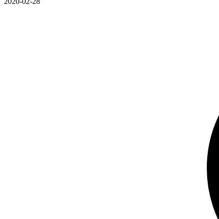
2020-02-28