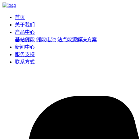
首页
关于我们
产品中心
基站储能
储能电池
站点能源解决方案
新闻中心
服务支持
联系方式