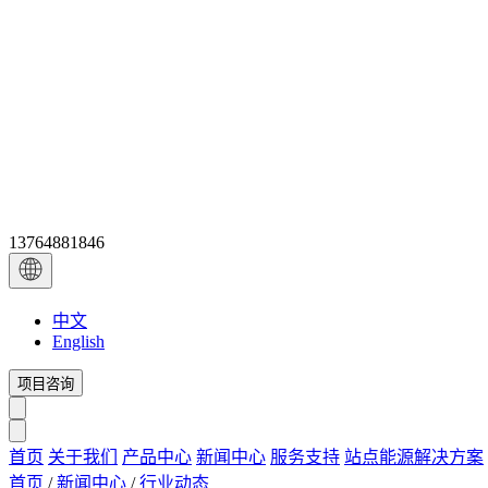
13764881846
中文
English
项目咨询
首页
关于我们
产品中心
新闻中心
服务支持
站点能源解决方案
首页
/
新闻中心
/
行业动态