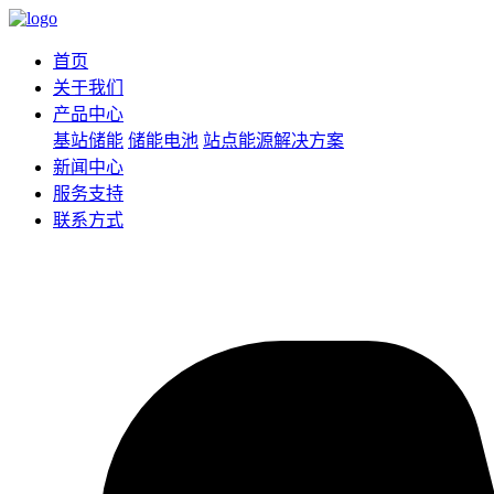
首页
关于我们
产品中心
基站储能
储能电池
站点能源解决方案
新闻中心
服务支持
联系方式