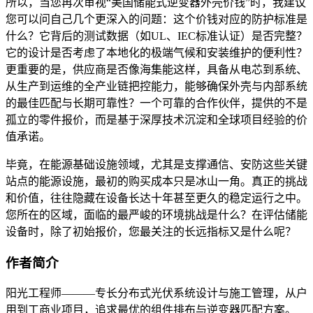
所以，当您再次审视“美国储能式逆变器外壳价钱”时，我建议
您可以问自己几个更深入的问题：这个价钱对应的防护标准是
什么？它背后的测试数据（如UL、IEC标准认证）是否完整？
它的设计是否考虑了本地化的极端气候和安装维护的便利性？
更重要的是，供应商是否像海集能这样，具备从电芯到系统、
从生产到运维的全产业链把控能力，能够确保外壳与内部系统
的最佳匹配与长期可靠性？一个可靠的合作伙伴，提供的不是
孤立的零件报价，而是基于深厚技术沉淀和全球项目经验的价
值承诺。
毕竟，在能源基础设施领域，尤其是支撑通信、安防这些关键
站点的能源设施，最初的购买成本只是冰山一角。真正的挑战
和价值，往往隐藏在设备长达十年甚至更久的稳定运行之中。
您所在的区域，面临的最严峻的环境挑战是什么？在评估储能
设备时，除了初始报价，您最关注的长远指标又是什么呢？
作者简介
阳光工程师———专长分布式光伏系统设计与施工管理，从户
用到工商业项目，追求最优的组件排布与逆变器匹配方案。