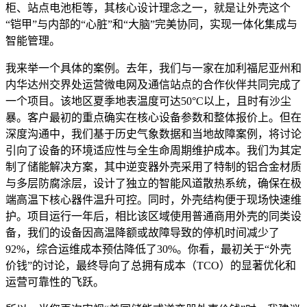
柜、站点电池柜等，其核心设计理念之一，就是让外壳这个
“铠甲”与内部的“心脏”和“大脑”完美协同，实现一体化集成与
智能管理。
我来举一个具体的案例。去年，我们与一家在加利福尼亚州和
内华达州交界处运营微电网及通信站点的合作伙伴共同完成了
一个项目。该地区夏季地表温度可达50°C以上，且时有沙尘
暴。客户最初的重点确实在核心设备参数和整体报价上。但在
深度沟通中，我们基于历史气象数据和当地故障案例，将讨论
引向了设备的环境适应性与全生命周期维护成本。我们为其定
制了储能解决方案，其中逆变器外壳采用了特制的铝合金材质
与多层防腐涂层，设计了独立的智能风道散热系统，确保在极
端高温下核心器件温升可控。同时，外壳结构便于现场快速维
护。项目运行一年后，相比该区域使用普通商用外壳的同类设
备，我们的设备因高温降额或故障导致的停机时间减少了
92%，综合运维成本预估降低了30%。你看，最初关于“外壳
价钱”的讨论，最终导向了总拥有成本（TCO）的显著优化和
运营可靠性的飞跃。