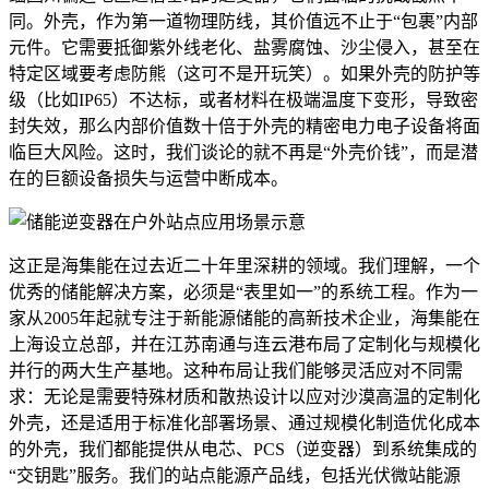
同。外壳，作为第一道物理防线，其价值远不止于“包裹”内部
元件。它需要抵御紫外线老化、盐雾腐蚀、沙尘侵入，甚至在
特定区域要考虑防熊（这可不是开玩笑）。如果外壳的防护等
级（比如IP65）不达标，或者材料在极端温度下变形，导致密
封失效，那么内部价值数十倍于外壳的精密电力电子设备将面
临巨大风险。这时，我们谈论的就不再是“外壳价钱”，而是潜
在的巨额设备损失与运营中断成本。
这正是海集能在过去近二十年里深耕的领域。我们理解，一个
优秀的储能解决方案，必须是“表里如一”的系统工程。作为一
家从2005年起就专注于新能源储能的高新技术企业，海集能在
上海设立总部，并在江苏南通与连云港布局了定制化与规模化
并行的两大生产基地。这种布局让我们能够灵活应对不同需
求：无论是需要特殊材质和散热设计以应对沙漠高温的定制化
外壳，还是适用于标准化部署场景、通过规模化制造优化成本
的外壳，我们都能提供从电芯、PCS（逆变器）到系统集成的
“交钥匙”服务。我们的站点能源产品线，包括光伏微站能源