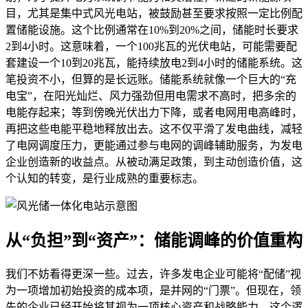
目，尤其是集中式风光电站，被鼓励甚至要求按照一定比例配
置储能设施。这个比例通常在10%到20%之间，储能时长要求
2到4小时。这意味着，一个100兆瓦的光伏电站，可能需要配
套建设一个10到20兆瓦，能持续放电2到4小时的储能系统。这
笔投资不小，但算的是长远账。储能系统就像一个巨大的“充
电宝”，在阳光灿烂、风力强劲但用电需求不高时，把多余的
电能存起来；等到傍晚光伏出力下降，或者电网用电高峰时，
再把这些电能平稳地释放出去。这不仅平滑了发电曲线，减轻
了电网调度压力，更能通过参与电网的调峰辅助服务，为发电
企业创造新的收益点。从被动满足政策，到主动创造价值，这
个认知的转变，是行业成熟的重要标志。
从“负担”到“资产”：储能调峰的价值重构
我们不妨看得更深一些。过去，许多发电企业可能将“配储”视
为一项增加初始投资的成本项，是并网的“门票”。但现在，领
先的企业已经开始将其视为一项核心资产和战略能力。这个逻