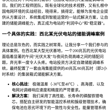
目。我们的工程师团队，既有全球化的技术视野，又有扎根中
国电网环境的实战经验，晓得来，搞得定，能够为发电企业提
供从方案设计、系统集成到智能运营的一站式解决方案，让自
建的储能调峰能力，真正成为电站的“利润中心”和“稳定器”。
一个具体的实践：西北某光伏电站的储能调峰案例
理论总是灰色的，而实践之树常青。让我分享一个我们参与的
具体案例。在西北某大型光伏基地，一个200兆瓦的光伏电站
面临着显著的午间“光伏大发”与夜间负荷高峰之间的错配问
题，弃光率一度令人头疼。电站投资方决定自建储能调峰系
统，最终配置了一套由海集能提供的40兆瓦/80兆瓦时（即2小
时系统）的集装箱式储能解决方案。
核心挑战：
极端温差（-30℃至40℃）、高海拔、以及
电网对调峰响应速度和精度的严苛要求。
解决方案：
我们采用了高性能、长寿命的磷酸铁锂电
芯，搭配自主研发的智能温控系统和簇级管理技术，确
保电池在恶劣环境下的一致性与安全性。能量管理系统