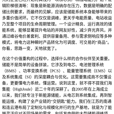
辑阶梯很清晰：现象是新能源消纳存在压力，数据是明确的配
储比例要求，而最终的见解，应该是储能系统本身能够带来的
多重价值闭环。它不仅仅是调峰，更关乎电能质量、电站收益
乃至整个项目的生命周期管理。一个设计精良、运行高效的储
能系统，能够显著提升电站的并网友好性，减少弃光弃风，并
通过峰谷电价差套利、提供容量备用、参与需求侧响应等多种
模式，将电力这种瞬时产品转化为可调度、可交易的“商品”。
你看，思路一变，天地就宽了。
在这个价值重构的过程中，选择什么样的合作伙伴至关重要。
储能不是简单的设备拼装，它涉及到电芯、电池管理系统
（BMS）、功率变换系统（PCS）、能量管理系统（EMS）以
及系统集成（SI）的深度耦合与优化。这需要集成商不仅懂设
备，更要懂电力系统，懂运营。说到这里，就不得不提我们海
集能（HighJoule）近二十年的深耕了。自2005年在上海成立
以来，我们就专注于新能源储能，从电芯到系统集成，再到智
能运维，构建了全产业链的“交钥匙”能力。我们在江苏的南通
和连云港布局了定制化与规模化并行的生产基地，就是为了能
够灵活应对不同场景的需求，包括发电侧的大型储能调峰项