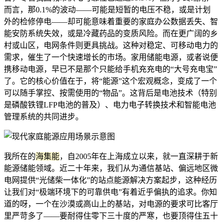
而言，那0.1%的波动——可能是短暂的电压不稳，或是计划
外的检修停电——却可能意味着重要的家庭办公数据丢失、智
能安防系统失效，或是冷藏药品的变质风险。而在更广阔的乡
村或山区，电网条件则更具挑战。这种对稳定、可移动电力的
需求，催生了一个快速增长的市场。家用储能电源，或者说便
携移动电源，早已不是那个只能给手机充充电的“大号充电宝”
了。它的核心价值在于，将“能源”这个宏观概念，变成了一个
可以随手掌控、按需使用的“物品”。这背后是电池技术（特别
是磷酸铁锂LFP电池的普及）、电力电子转换技术和智能电池
管理系统的共同进步。
我所在的
海集能
，自2005年在上海成立以来，就一直深耕于新
能源储能领域。近二十年来，我们从为通信基站、偏远地区微
电网提供“光储柴一体化”的站点能源解决方案起步，这种经历
让我们对“极端环境下的可靠供电”有着近乎偏执的追求。你知
道的呀，一个在沙漠或高山上的基站，对电源的要求可比客厅
里严苛多了——要耐得住零下三十度的严寒，也要顶得住五十