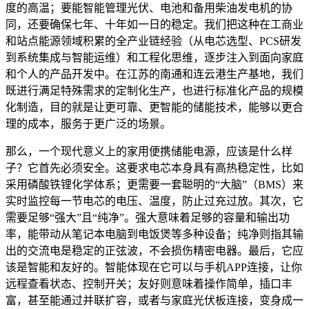
度的高温；要能智能管理光伏、电池和备用柴油发电机的协
同，还要确保七年、十年如一日的稳定。我们把这种在工商业
和站点能源领域积累的全产业链经验（从电芯选型、PCS研发
到系统集成与智能运维）和工程化思维，逐步注入到面向家庭
和个人的产品开发中。在江苏的南通和连云港生产基地，我们
既进行满足特殊需求的定制化生产，也进行标准化产品的规模
化制造，目的就是让更可靠、更智能的储能技术，能够以更合
理的成本，服务于更广泛的场景。
那么，一个现代意义上的家用便携储能电源，应该是什么样
子？它首先必须安全。这要求电芯本身具有高热稳定性，比如
采用磷酸铁锂化学体系；更需要一套聪明的“大脑”（BMS）来
实时监控每一节电芯的电压、温度，防止过充过放。其次，它
需要足够“强大”且“纯净”。强大意味着足够的容量和输出功
率，能带动从笔记本电脑到电饭煲等多种设备；纯净则指其输
出的交流电是稳定的正弦波，不会损伤精密电器。最后，它应
该是智能和友好的。智能体现在它可以与手机APP连接，让你
远程查看状态、控制开关；友好则意味着操作简单，插口丰
富，甚至能通过并联扩容，或者与家庭光伏板连接，变身成一