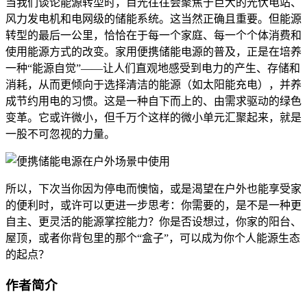
当我们谈论能源转型时，目光往往会聚焦于巨大的光伏电站、
风力发电机和电网级的储能系统。这当然正确且重要。但能源
转型的最后一公里，恰恰在于每一个家庭、每一个个体消费和
使用能源方式的改变。家用便携储能电源的普及，正是在培养
一种“能源自觉”——让人们直观地感受到电力的产生、存储和
消耗，从而更倾向于选择清洁的能源（如太阳能充电），并养
成节约用电的习惯。这是一种自下而上的、由需求驱动的绿色
变革。它或许微小，但千万个这样的微小单元汇聚起来，就是
一股不可忽视的力量。
所以，下次当你因为停电而懊恼，或是渴望在户外也能享受家
的便利时，或许可以更进一步思考：你需要的，是不是一种更
自主、更灵活的能源掌控能力？你是否设想过，你家的阳台、
屋顶，或者你背包里的那个“盒子”，可以成为你个人能源生态
的起点？
作者简介