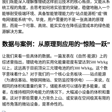
我们既能深入理解像锂硫这样前沿技术的核心瓶颈，又能从系
统工程的角度，去思考如何将实验室的突破，稳健地融入一个
能够耐受极端环境、具备智能管理能力的“站点能源柜”或“微
电网储能系统”中。毕竟，用户需要的不是一张高清的原理
图，而是一个可靠、高效、能实实在在降低运营成本的绿色能
源解决方案。
数据与案例：从原理到应用的“惊险一跃”
让我们来看一些具体的数据。一篇发表在《自然·能源》上的
综述曾指出，锂硫电池的实用化能量密度有望达到500 Wh/kg
以上，这远高于目前顶尖三元锂电池的约300 Wh/kg。这个数
字意味着什么？对于我们的一个核心业务板块——站点能源
（为通信基站、物联网微站、安防监控等供电）——来说，在
相同的体积和重量约束下，储能系统可以储存更多能量，或
者，在维持相同供电能力的情况下，大幅减小设备的体积和重
量。这对于那些需要人力背负上山、或安装在空间极其有限的
城市角落的微站设备，是革命性的。