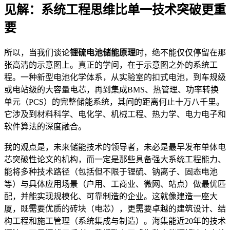
见解：系统工程思维比单一技术突破更重
要
所以，当我们谈论
锂硫电池储能原理
时，绝不能仅仅停留在那
张高清的示意图上。真正的学问，在于示意图之外的系统工
程。一种新型电池化学体系，从实验室的扣式电池，到车规级
或电站级的大容量电芯，再到集成BMS、热管理、功率转换
单元（PCS）的完整储能系统，其间的距离何止十万八千里。
它涉及到材料科学、电化学、机械工程、热力学、电力电子和
软件算法的深度融合。
我的观点是，未来储能技术的领导者，未必是最早发布单体电
芯突破性论文的机构，而一定是那些具备强大系统工程能力、
能将多种技术路径（包括但不限于锂硫、钠离子、固态电池
等）与具体应用场景（户用、工商业、微网、站点）做最优匹
配，并能实现规模化、可靠制造的企业。这就像建造一座大
厦，既需要优质的砖块（电芯），更需要卓越的建筑设计、结
构工程和施工管理（系统集成与制造）。海集能近20年的技术