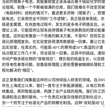
当前的锂离子电池，其能量密度正逐渐逼近基于插层化学的理
论极限。就像一个不断被填满的仓库，我们很难在不改变货架
（电极材料）结构的情况下，塞进更多货物（锂离子）。而锂
硫电池，它采用完全不同的“工作逻辑”。其正极是单质硫，负
极是金属锂，在充放电过程中，发生的是多电子转换反应。从
理论上讲，它能提供比现有商用锂离子电池高数倍的理论能量
密度。这听起来像是一个完美的解决方案，不是吗？但现实总
是比原理图复杂。在实验室获得漂亮数据是一回事，要让它走
出实验室，在真实的、可能是-40°C的寒地或50°C高温的沙漠
站点稳定工作几十年，完全是另一回事。这其中的挑战，诸如
中间产物多硫化物的“穿梭效应”、锂负极的枝晶生长，以及硫
的导电性差等问题，就像是原理图上那些需要被精细处理和工
程化解决的“暗区”。
这正是像我们海集能这样的公司持续投入研发的领域。自2005
年在上海成立以来，我们一直专注于新能源储能，从电芯到系
统集成，再到智能运维，构建了全产业链的视角。我们在江苏
南通和连云港的基地，一个负责应对复杂场景的定制化设计，
另一个则专注于标准化产品的规模化制造。这种“双轮驱动”让