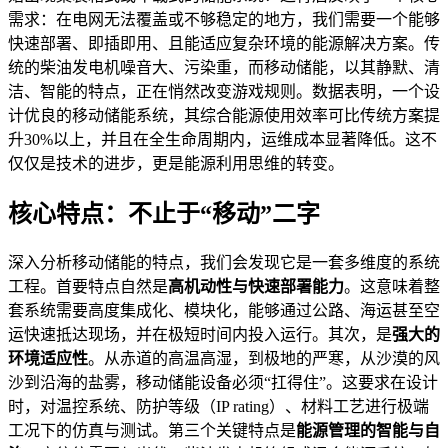
需求：在电网无法覆盖或不够稳定的地方，我们需要一个能够
快速部署、即插即用、且能适应复杂环境的能源解决方案。传
统的柴油发电机噪音大、污染重，而移动储能，以其静默、清
洁、智能的特点，正在悄然改变游戏规则。数据表明，一个设
计优良的移动储能系统，其综合能源使用效率可比传统方案提
升30%以上，并且在全生命周期内，运维成本显著降低。这不
仅仅是技术的进步，更是能源利用思维的转变。
核心特点：不止于“移动”二字
深入分析移动储能的特点，我们会发现它是一套多维度的系统
工程。首要特点自然是
高机动性与快速部署能力
。这意味着整
套系统需要高度集成化、模块化，能够通过公路、海运甚至空
运快速抵达现场，并在极短时间内投入运行。其次，是
强大的
环境适应性
。从赤道的高温高湿，到极地的严寒，从沙漠的风
沙到沿海的盐雾，移动储能设备必须“扛得住”。这要求在设计
时，对温控系统、防护等级（IP rating）、材料工艺进行极端
工况下的仿真与测试。第三个关键特点是
能源管理的智能与自