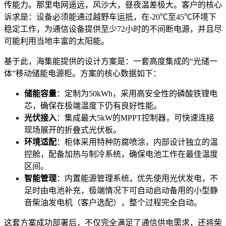
传能力。那里电网遥远，风沙大，昼夜温差极大。客户的核心
诉求是：设备必须能通过越野车运抵，在-20℃至45℃环境下
稳定工作，为通信设备提供至少72小时的不间断电源，并且尽
可能利用当地丰富的太阳能。
基于此，海集能提供的设计方案是：一套高度集成的“光储一
体”移动储能电源柜。方案的核心数据如下：
储能容量
：定制为50kWh，采用高安全性的磷酸铁锂电
芯，确保在极端温度下仍有良好性能。
光伏接入
：集成最大5kW的MPPT控制器，可快速连接
现场展开的折叠式光伏板。
环境适配
：柜体采用特种防腐喷涂，内部设计独立的温
控舱，配备加热与制冷系统，确保电池工作在最佳温度
区间。
智能管理
：内置能源管理系统，优先使用光伏发电，不
足时由电池补充，极端情况下可自动启动备用的小型静
音柴油发电机（客户选配），整个过程完全自动。
这套方案成功部署后，不仅完全满足了通信供电需求，还将柴