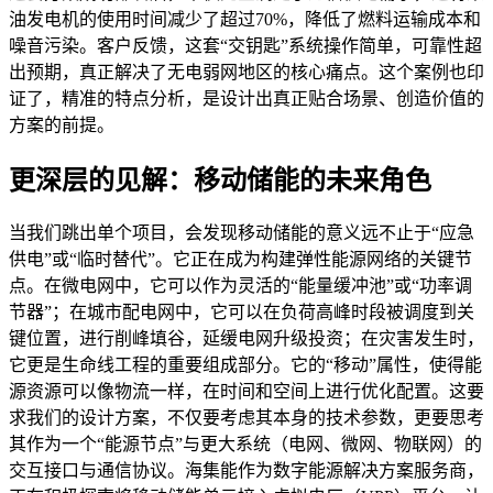
油发电机的使用时间减少了超过70%，降低了燃料运输成本和
噪音污染。客户反馈，这套“交钥匙”系统操作简单，可靠性超
出预期，真正解决了无电弱网地区的核心痛点。这个案例也印
证了，精准的特点分析，是设计出真正贴合场景、创造价值的
方案的前提。
更深层的见解：移动储能的未来角色
当我们跳出单个项目，会发现移动储能的意义远不止于“应急
供电”或“临时替代”。它正在成为构建弹性能源网络的关键节
点。在微电网中，它可以作为灵活的“能量缓冲池”或“功率调
节器”；在城市配电网中，它可以在负荷高峰时段被调度到关
键位置，进行削峰填谷，延缓电网升级投资；在灾害发生时，
它更是生命线工程的重要组成部分。它的“移动”属性，使得能
源资源可以像物流一样，在时间和空间上进行优化配置。这要
求我们的设计方案，不仅要考虑其本身的技术参数，更要思考
其作为一个“能源节点”与更大系统（电网、微网、物联网）的
交互接口与通信协议。海集能作为数字能源解决方案服务商，