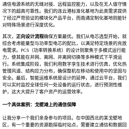
通信电源系统的无缝对接、远程监控能力，以及在无人值守情
况下的超高可靠性。我们的连云港标准化基地为此类需求提供
了经过严苛验证的模块化产品平台，而南通定制化基地则能针
对特殊场景进行深度优化。
其次，
正向设计流程
确保方案最优。我们从电芯选型开始，就
综合考虑能量型与功率型电芯的配比，以满足特定场景的充放
电需求。PCS（功率转换系统）的设计则聚焦于多模式运行能
力，使其能在并网、离网、并离网切换等多种模式下平滑运
行。系统集成阶段，我们利用数字孪生技术进行仿真，优化热
管理风道、结构应力分布，确保整机在移动和使用中的坚固与
安全。最后，智能运维系统是设计的延伸，通过云平台，我们
可以实时监控全球任何一处设备的运行状态，进行预测性维
护，这大大提升了客户资产的运营效率。
一个具体案例：戈壁滩上的通信保障
让我分享一个我们亲身参与的项目。在中国西北的某戈壁地
区，有一个重要的资源勘探临时站点，需要建立通信和数据回