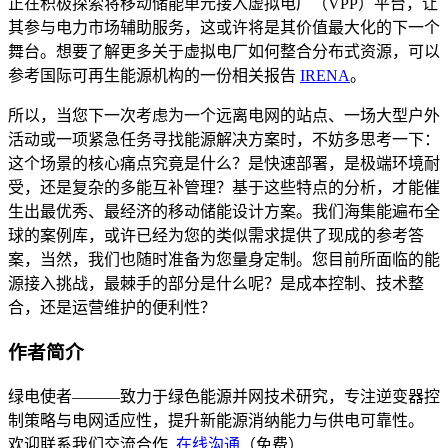
正在积极探索将移动储能单元接入虚拟电厂（VPP）平台，让
其参与电力市场辅助服务，这或许将是其价值最大化的下一个
舞台。想要了解更多关于虚拟电厂如何整合分布式资源，可以
参考国际可再生能源机构的一份相关报告
IRENA
。
所以，当您下一次考虑为一个远离电网的站点、一场大型户外
活动或一项紧急任务寻找能源解决方案时，不妨多思考一下：
这个场景的核心痛点究竟是什么？是快速部署，是极端环境耐
受，还是复杂的多能互补管理？基于这些特点的分析，才能催
生出最优秀、最经济的移动储能设计方案。我们海集能遍布全
球的案例库，或许已经为您的类似需求提供了现成的参考答
案，当然，我们也随时准备为您量身定制。您目前所面临的能
源接入挑战，最棘手的部分是什么呢？是成本控制、技术整
合，还是运营维护的便利性？
作者简介
绿电使者———致力于绿色能源并网技术研究，专注逆变器控
制策略与电网适应性，提升新能源消纳能力与供电可靠性。
欢迎联系我们交流合作,
在线沟通
（免费）