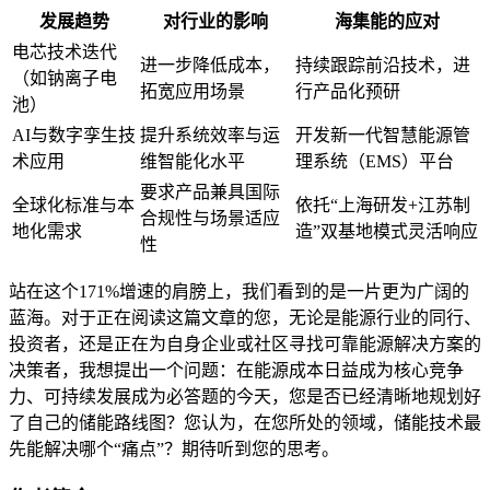
发展趋势
对行业的影响
海集能的应对
电芯技术迭代
进一步降低成本，
持续跟踪前沿技术，进
（如钠离子电
拓宽应用场景
行产品化预研
池）
AI与数字孪生技
提升系统效率与运
开发新一代智慧能源管
术应用
维智能化水平
理系统（EMS）平台
要求产品兼具国际
全球化标准与本
依托“上海研发+江苏制
合规性与场景适应
地化需求
造”双基地模式灵活响应
性
站在这个171%增速的肩膀上，我们看到的是一片更为广阔的
蓝海。对于正在阅读这篇文章的您，无论是能源行业的同行、
投资者，还是正在为自身企业或社区寻找可靠能源解决方案的
决策者，我想提出一个问题：在能源成本日益成为核心竞争
力、可持续发展成为必答题的今天，您是否已经清晰地规划好
了自己的储能路线图？您认为，在您所处的领域，储能技术最
先能解决哪个“痛点”？期待听到您的思考。