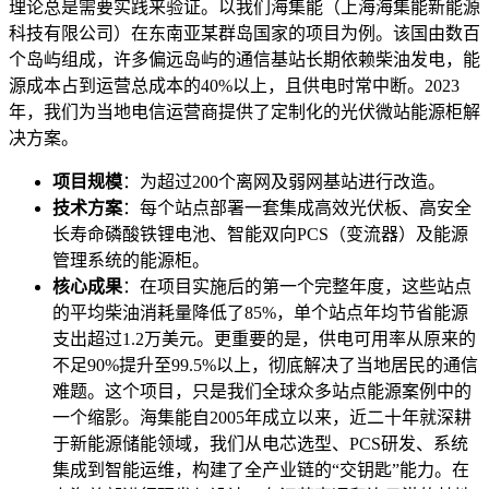
理论总是需要实践来验证。以我们海集能（上海海集能新能源
科技有限公司）在东南亚某群岛国家的项目为例。该国由数百
个岛屿组成，许多偏远岛屿的通信基站长期依赖柴油发电，能
源成本占到运营总成本的40%以上，且供电时常中断。2023
年，我们为当地电信运营商提供了定制化的光伏微站能源柜解
决方案。
项目规模
：为超过200个离网及弱网基站进行改造。
技术方案
：每个站点部署一套集成高效光伏板、高安全
长寿命磷酸铁锂电池、智能双向PCS（变流器）及能源
管理系统的能源柜。
核心成果
：在项目实施后的第一个完整年度，这些站点
的平均柴油消耗量降低了85%，单个站点年均节省能源
支出超过1.2万美元。更重要的是，供电可用率从原来的
不足90%提升至99.5%以上，彻底解决了当地居民的通信
难题。这个项目，只是我们全球众多站点能源案例中的
一个缩影。海集能自2005年成立以来，近二十年就深耕
于新能源储能领域，我们从电芯选型、PCS研发、系统
集成到智能运维，构建了全产业链的“交钥匙”能力。在