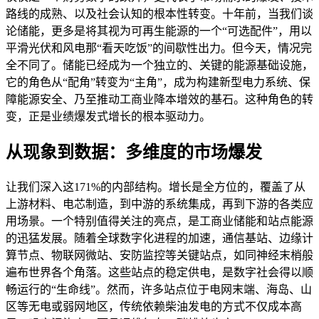
路线的成熟、以及社会认知的根本性转变。十年前，当我们谈
论储能，更多是将其视为可再生能源的一个“可选配件”，用以
平滑光伏和风电那“看天吃饭”的间歇性出力。但今天，情况完
全不同了。储能已经成为一个独立的、关键的能源基础设施，
它的角色从“配角”转变为“主角”，成为构建新型电力系统、保
障能源安全、乃至推动工商业降本增效的基石。这种角色的转
变，正是业绩爆发式增长的根本驱动力。
从现象到数据：多维度的市场爆发
让我们深入这171%的内部结构。增长是全方位的，覆盖了从
上游材料、电芯制造，到中游的系统集成，再到下游的各类应
用场景。一个特别值得关注的亮点，是工商业储能和站点能源
的迅猛发展。随着全球数字化进程的加速，通信基站、边缘计
算节点、物联网微站、安防监控等关键站点，如同神经末梢般
遍布世界各个角落。这些站点的稳定供电，是数字社会得以顺
畅运行的“生命线”。然而，许多站点位于电网末端、海岛、山
区等无电或弱网地区，传统依赖柴油发电的方式不仅成本高