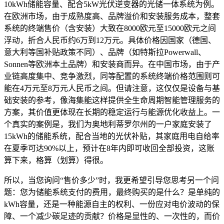
10kWh储能容量、配合5kW光伏逆变器的光储一体系统为例。
在欧洲市场，由于成熟度高、品牌溢价和安装服务成本，整套
系统的终端售价（含安装）大致在8000欧元至15000欧元之间
浮动，折合人民币约6万到12万元。具体价格因国家（德国、
意大利等国补贴政策不同）、品牌（如特斯拉Powerwall、
Sonnen等欧洲本土品牌）和安装商而异。在中国市场，由于产
业链高度集中、竞争激烈，同等配置的系统终端价格范围则可
能在4万元至8万元人民币之间。但请注意，这仅仅是设备与基
础安装的参考，像海集能这样提供全生命周期智能管理服务的
方案，其价值更体现在长期的稳定运行与能源优化收益上。一
个真实的案例是，我们为奥地利蒂罗尔州的一户家庭安装了
15kWh的储能系统，配合当地的光伏补贴，其家庭用电自给率
在夏季可达90%以上，预计在8年内即可收回全部投资，这账
算下来，格算（划算）得很。
所以，当您询问“售价多少”时，我更希望引导您思考另一个问
题：您为储能系统支付的费用，最终购买的是什么？是单纯的
kWh容量，还是一种能源自主的权利、一份应对电价波动的保
障、一个减少碳足迹的贡献？价格是显性的、一次性的，而价