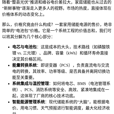
随着“整县光伏”推进和峰谷电价差拉大，家庭储能也从过去的
“新鲜事物”逐渐走入更多人的视野。市场的热度，直接体现在
价格体系的动态变化上。
那么，价格究竟由什么构成？一套家用储能电源的售价，绝非
简单的“电池包”价格。它是一个系统工程的价值总和，我们可
以将其分解为几个核心部分：
电芯与电池包
：这是成本的大头，技术路线（如磷酸铁
锂 vs. 三元锂）、品牌、容量（kWh）和循环寿命直接
决定其价格区间。
能量转换系统
：即逆变器（PCS），负责直流电与交流
电的转换，其效率、功率等级、是否具备并离网切换功
能至关重要。
系统集成与温控管理
：如何将电芯、BMS（电池管理系
统）、PCS、消防系统等安全、高效、紧凑地集成在一
起，这体现了厂商的核心技术功底。
智能能源管理系统
：现代储能系统的“大脑”，能根据电
价、用电习惯、天气预报进行智能调度，最大化经济收