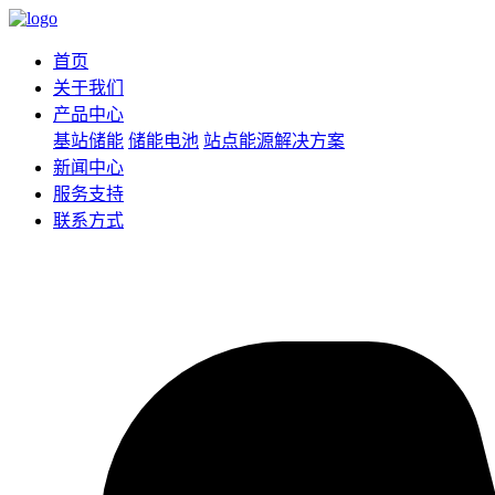
首页
关于我们
产品中心
基站储能
储能电池
站点能源解决方案
新闻中心
服务支持
联系方式