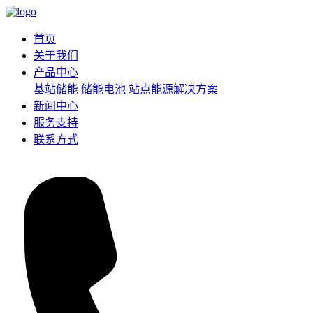
首页
关于我们
产品中心
基站储能
储能电池
站点能源解决方案
新闻中心
服务支持
联系方式