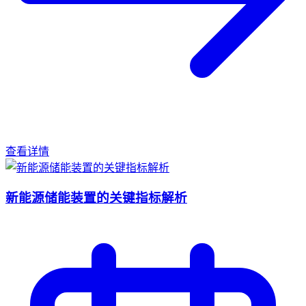
查看详情
新能源储能装置的关键指标解析