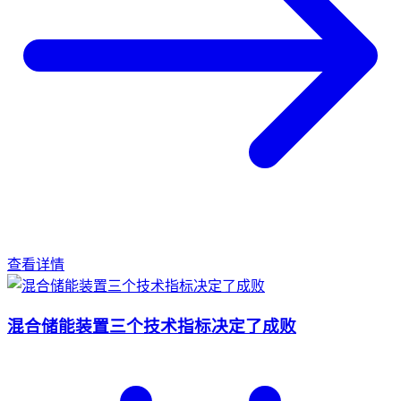
查看详情
混合储能装置三个技术指标决定了成败