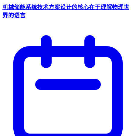
机械储能系统技术方案设计的核心在于理解物理世
界的语言