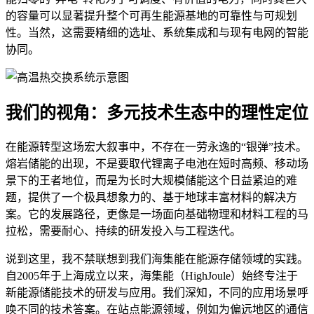
的容量可以显著提升整个可再生能源基地的可靠性与可规划
性。当然，这需要精细的选址、系统集成和与现有电网的智能
协同。
我们的视角：多元技术生态中的理性定位
在能源转型这场宏大叙事中，不存在一劳永逸的“银弹”技术。
熔岩储能的出现，不是要取代锂离子电池在短时高频、移动场
景下的王者地位，而是为长时大规模储能这个日益紧迫的难
题，提供了一个极具想象力的、基于地球丰富材料的解决方
案。它的发展路径，更像是一场面向基础物理和材料工程的马
拉松，需要耐心、持续的研发投入与工程迭代。
说到这里，我不禁联想到我们海集能在能源存储领域的实践。
自2005年于上海成立以来，海集能（HighJoule）始终专注于
新能源储能技术的研发与应用。我们深知，不同的应用场景呼
唤不同的技术答案。在站点能源领域，例如为偏远地区的通信