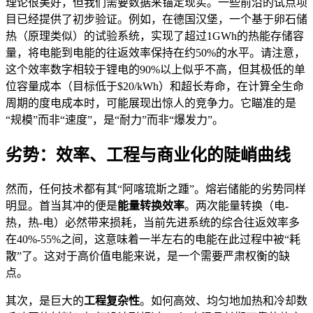
理论很美好，但我们需要数据来锚定现实。一些前沿的试点项
目已经提供了初步验证。例如，在德国汉堡，一个基于卵石储
热（原理类似）的试验系统，实现了超过1GWh的热能存储容
量，将电能到电能的往返效率保持在约50%的水平。请注意，
这个效率数字相较于锂电的90%以上似乎不高，但其极低的单
位容量成本（目标低于$20/kWh）和超长寿命，在计算全生命
周期的度电成本时，可能展现出惊人的竞争力。它瞄准的是
“规模”而非“速度”，是“耐力”而非“爆发力”。
劣势：效率、工程与商业化的陡峭曲线
然而，任何技术都有其“阿喀琉斯之踵”。熔岩储能的劣势同样
明显。首当其冲的便是
能量转换效率
。两次能量转换（电-
热，热-电）必然带来损耗，当前先进系统的综合往返效率多
在40%-55%之间，这意味着一半左右的电能在此过程中被“耗
散”了。这对于高价值电能来说，是一个需要严肃权衡的缺
点。
其次，是巨大的
工程复杂性
。如何高效、均匀地加热和冷却数