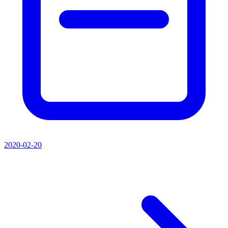
2020-02-20