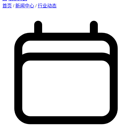
首页
/
新闻中心
/
行业动态