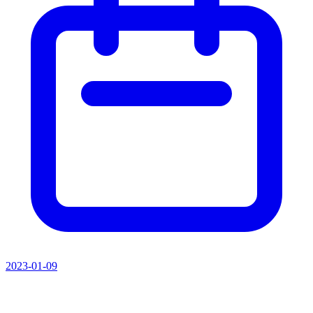
2023-01-09