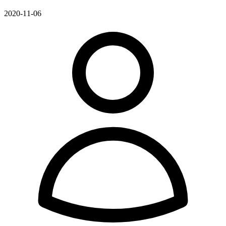
2020-11-06