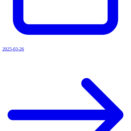
2025-03-26