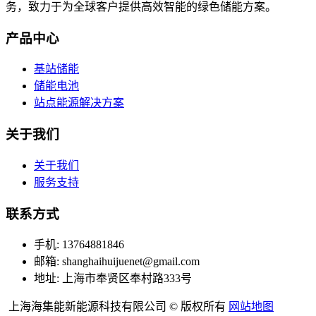
务，致力于为全球客户提供高效智能的绿色储能方案。
产品中心
基站储能
储能电池
站点能源解决方案
关于我们
关于我们
服务支持
联系方式
手机: 13764881846
邮箱: shanghaihuijuenet@gmail.com
地址: 上海市奉贤区奉村路333号
上海海集能新能源科技有限公司 © 版权所有
网站地图