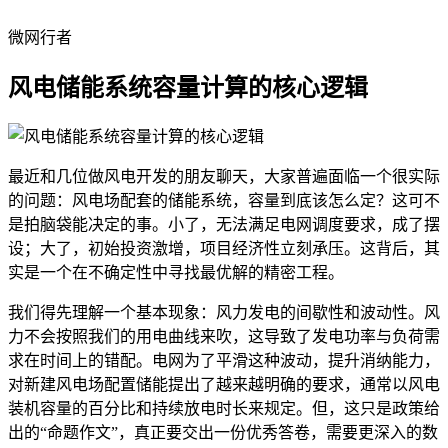
微网行者
风电储能系统容量计算的核心逻辑
最近和几位做风电开发的朋友聊天，大家普遍面临一个很实际
的问题：风电场配套的储能系统，容量到底该怎么定？这可不
是拍脑袋能决定的事。小了，无法满足电网调度要求，成了摆
设；大了，初始投资激增，项目经济性立刻承压。这背后，其
实是一个在不确定性中寻找最优解的精密工程。
我们得先理解一个基本现象：风力发电的间歇性和波动性。风
力不会按照我们的用电曲线来吹，这导致了发电功率与负荷需
求在时间上的错配。电网为了平滑这种波动，提升消纳能力，
对新建风电场配置储能提出了越来越明确的要求，通常以风电
装机容量的百分比和持续放电时长来规定。但，这只是政策给
出的“命题作文”，真正要交出一份优秀答卷，需要更深入的数