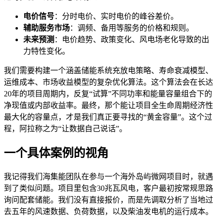
电价信号
：分时电价、实时电价的峰谷差价。
辅助服务市场
：调频、备用等服务的价格和规则。
未来预测
：电价趋势、政策变化、风电场老化导致的出
力特性变化。
我们需要构建一个涵盖储能系统充放电策略、寿命衰减模型、
运维成本、市场收益模型的复杂优化算法。这个算法会在长达
20年的项目周期内，反复“试算”不同功率和能量容量组合下的
净现值或内部收益率。最终，那个能让项目全生命周期经济性
最大化的容量点，才是我们真正要寻找的“黄金容量”。这个过
程，阿拉称之为“让数据自己说话”。
一个具体案例的视角
我记得我们海集能团队在参与一个海外岛屿微网项目时，就遇
到了类似问题。项目里包含30兆瓦风电，客户最初按常规思路
询问配套储能。我们没有直接报价，而是先调取分析了当地过
去五年的风速数据、负荷数据，以及柴油发电机的运行成本。