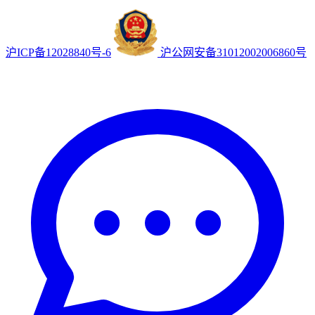
沪ICP备12028840号-6
沪公网安备31012002006860号