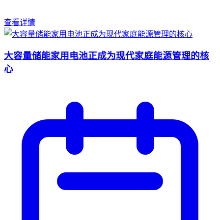
查看详情
大容量储能家用电池正成为现代家庭能源管理的核
心