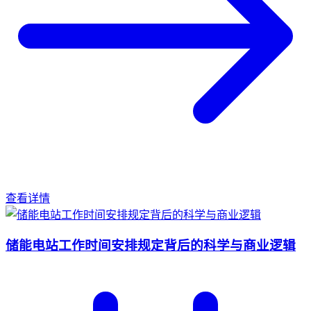
查看详情
储能电站工作时间安排规定背后的科学与商业逻辑