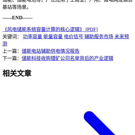
基站等场景。
——END——
《风电储能系统容量计算的核心逻辑》 [PDF]
关键词：
功率容量
能量容量
电价信号
辅助服务市场
未来预
测
上一篇：
储能电站辅助供电情况报告
下一篇：
储能科技收购锂矿公司名单背后的产业逻辑
相关文章