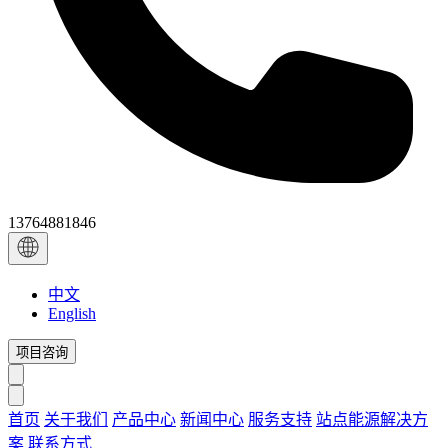
13764881846
中文
English
项目咨询
首页
关于我们
产品中心
新闻中心
服务支持
站点能源解决方
案
联系方式