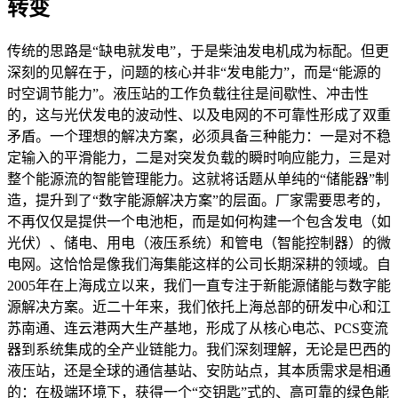
转变
传统的思路是“缺电就发电”，于是柴油发电机成为标配。但更
深刻的见解在于，问题的核心并非“发电能力”，而是“能源的
时空调节能力”。液压站的工作负载往往是间歇性、冲击性
的，这与光伏发电的波动性、以及电网的不可靠性形成了双重
矛盾。一个理想的解决方案，必须具备三种能力：一是对不稳
定输入的平滑能力，二是对突发负载的瞬时响应能力，三是对
整个能源流的智能管理能力。这就将话题从单纯的“储能器”制
造，提升到了“数字能源解决方案”的层面。厂家需要思考的，
不再仅仅是提供一个电池柜，而是如何构建一个包含发电（如
光伏）、储电、用电（液压系统）和管电（智能控制器）的微
电网。这恰恰是像我们海集能这样的公司长期深耕的领域。自
2005年在上海成立以来，我们一直专注于新能源储能与数字能
源解决方案。近二十年来，我们依托上海总部的研发中心和江
苏南通、连云港两大生产基地，形成了从核心电芯、PCS变流
器到系统集成的全产业链能力。我们深刻理解，无论是巴西的
液压站，还是全球的通信基站、安防站点，其本质需求是相通
的：在极端环境下，获得一个“交钥匙”式的、高可靠的绿色能