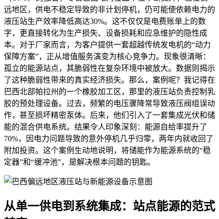
远地区，供电不稳定导致的非计划停机，仍可能使依赖电力的
液压站生产效率降低高达30%。这不仅仅是电费账单上的数
字，更直接转化为生产损失、设备损耗和应急维护的隐性成
本。对于厂家而言，为客户提供一套超越传统发电机的“动力
保障方案”，正从增值服务演变为核心竞争力。现象很清晰：
孤立的能源站点，其脆弱性在复杂环境中被放大。数据则揭示
了这种脆弱性带来的真实经济损失。那么，案例呢？我记得在
巴西北部帕拉州的一个橡胶加工区，那里的液压站负责控制乳
胶的预处理设备。过去，频繁的电压骤降常导致液压阀组误动
作，甚至损坏精密泵体。后来，他们引入了一套集成光伏和储
能的混合供电系统。结果令人印象深刻：能源自给率提升了
70%，因电力问题导致的意外停机几乎归零，两年内就收回了
附加投资。这个案例生动地说明，将储能作为能源系统的“稳
定器”和“缓冲池”，是解决根本问题的钥匙。
从单一供电到系统集成：站点能源的范式